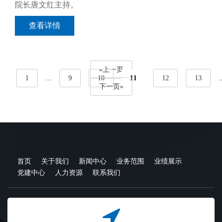
院长唐文红主持。
查看详情
«上一页
1
...
9
10
11
12
13
.
下一页»
首页
关于我们
新闻中心
业务范围
业绩展示
党建中心
人力资源
联系我们