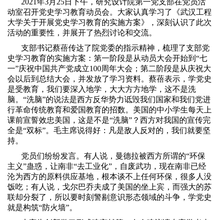
2021年3月25日下午，研究设计院第一党支部在党员活
动室召开党史学习教育动员会。大家认真学习了《武汉工程
大学关于开展党史学习教育的实施方案》，深刻认识了此次
活动的重要性，并展开了热烈讨论和交流。
支部书记蔡蓓传达了院党委的指示精神，梳理了支部党
史学习教育的实施方案：第一阶段是从动员大会开始到“七
一”庆祝中国共产党成立100周年大会；第二阶段是从庆祝大
会以后到总结大会，并发放了学习资料。蔡蓓表示，学党史
是受教育，我们要深入地学，大大方方地学，这不是洗
脑。“洗脑”的说法是西方反华势力诋毁我们国家和我们党进
行革命传统教育和爱国教育的招数。美国的中小学生每天上
课前宣誓效忠美国，这是不是“洗脑”？西方对我国的宣传完
全是“双标”。毛主席说得好：凡是敌人反对的，我们就要坚
持。
党员们纷纷发言。有人说，曼德拉被西方所谓的“环保
主义”蛊惑，让南非“去工业化”，自废武功，现在南非已经
沦为西方的原料供应基地，根本谈不上任何环保，很多人没
饭吃；有人说，戈尔巴乔夫成了美国的坐上宾，而强大的苏
联却分裂了，所以要时刻警剔意识形态领域的斗争，学党史
就是构筑“防火墙”。