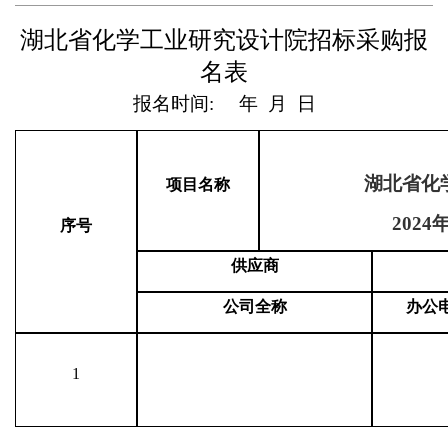
湖北省化学工业研究设计院
招标
采购
报
名表
报名时间
:
年
月
日
湖北省化
项目
名称
202
序号
供应商
公司全称
办公
1