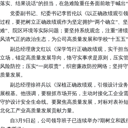
落实、结果说话”的担当，在急难险重任务面前敢于喊出“
党委副书记、纪委书记李哲伦以《以正确政绩观引领管
过程，要把树立正确政绩观作为坚定拥护“两个确立”、坚
难”、院区环境等实际问题；要坚持系统观念，注重“潜
风清气正的政治生态，为公司高质量发展和学校“十五五
副总经理唐文红以《深学笃行正确政绩观，实干担当推
立场，锚定高质量发展导向，恪守实事求是原则，压实
风险防控；压实“一岗双责”，织密廉政防控网络；坚持
质量发展。
副总经理徐祥兵以《深植正确政绩观，引领设计业务高
展根基。他强调，要狠抓市场开拓，主动对接化工企业需
守护设计安全生命线。要聚焦高质量发展，对标对表补
北化工产业高质量发展贡献力量。
自3月9日起，公司领导班子已连续举办7期树立和践