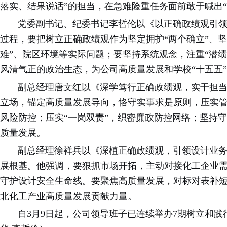
落实、结果说话”的担当，在急难险重任务面前敢于喊出“
党委副书记、纪委书记李哲伦以《以正确政绩观引领管
过程，要把树立正确政绩观作为坚定拥护“两个确立”、坚
难”、院区环境等实际问题；要坚持系统观念，注重“潜
风清气正的政治生态，为公司高质量发展和学校“十五五
副总经理唐文红以《深学笃行正确政绩观，实干担当推
立场，锚定高质量发展导向，恪守实事求是原则，压实
风险防控；压实“一岗双责”，织密廉政防控网络；坚持
质量发展。
副总经理徐祥兵以《深植正确政绩观，引领设计业务高
展根基。他强调，要狠抓市场开拓，主动对接化工企业需
守护设计安全生命线。要聚焦高质量发展，对标对表补
北化工产业高质量发展贡献力量。
自3月9日起，公司领导班子已连续举办7期树立和践