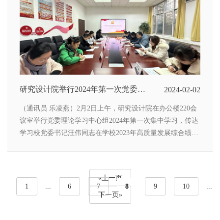
铺上地毯和草垫。大家干得热火朝天，忙碌的身影在凛冽的
寒风中构成了一道靓丽的风景线。
研究设计院举行2024年第一次党委理
2024-02-02
论学习中心组（扩大）学习会
（通讯员 乐凌燕）2月2日上午，研究设计院在办公楼220会
议室举行党委理论学习中心组2024年第一次集中学习，传达
学习校党委书记汪伟同志在学校2023年高质量发展综合绩效
考核工作布置会上的讲话精神。院党委副书记苏纯华主持学
习会。
«上一页
1
...
6
7
8
9
10
...
下一页»