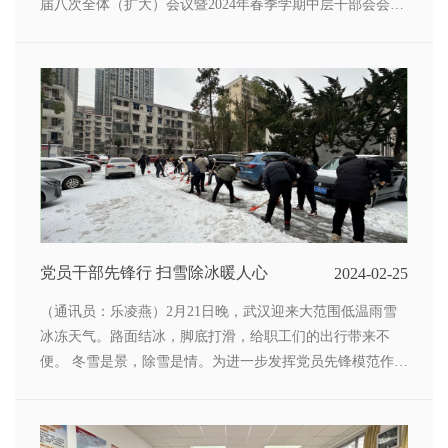
届八次全体（扩大）会议暨2024年春季学期中层干部会会议
精神。会议由院党委副书记苏纯华主持，全体党委委员、院
长助理、部门负责人、党支部书记参加会议
党员干部先锋行 扫雪除冰暖人心
2024-02-25
（通讯员：乐凌燕）2月21日晚，武汉迎来大范围低温雨雪
冰冻天气。路面结冰，脚底打滑，给职工们的出行带来不
便。 冬雪是景，除雪是情。为进一步发挥党员先锋模范作
用，2月22日降雪暂停后，院党委组织在院党员志愿者开展
铲雪除冰活动。尽管天气寒冷，大家有序分工，将压实的冰
雪一点点凿碎、铲除，为防止路面湿滑，在最易摔跤的地面