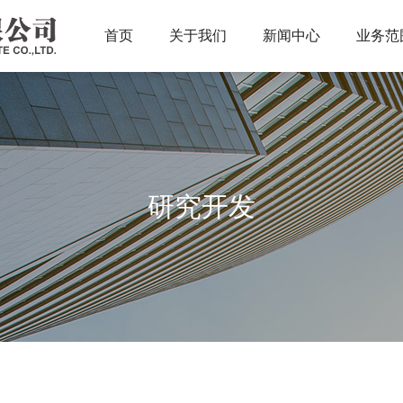
首页
关于我们
新闻中心
业务范
研究开发