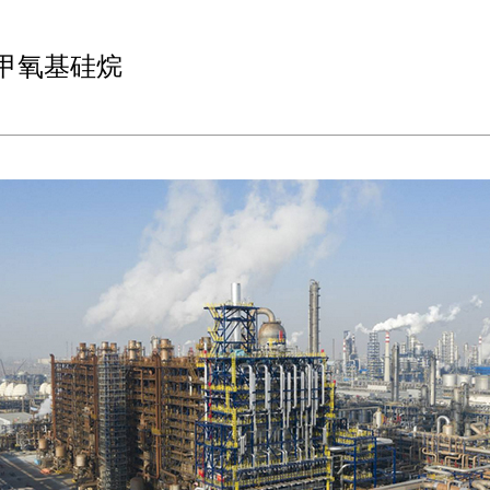
甲氧基硅烷