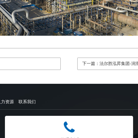
下一篇：法尔胜泓昇集团-润
人力资源
联系我们