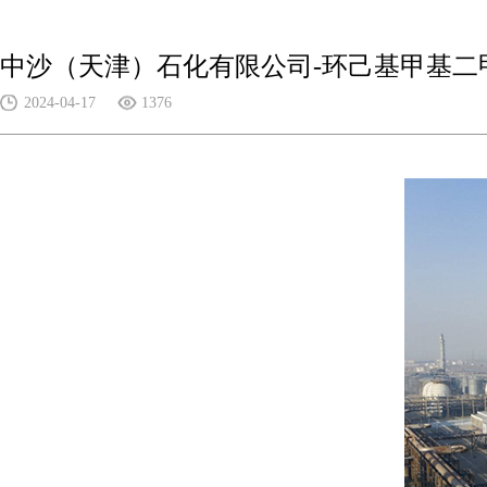
中沙（天津）石化有限公司-环己基甲基二
2024-04-17
1376